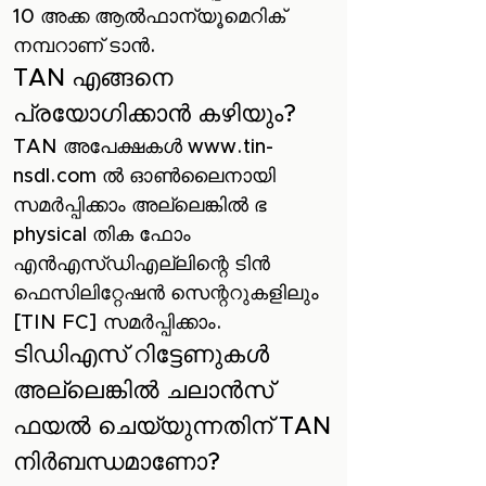
10 അക്ക ആൽഫാന്യൂമെറിക്
നമ്പറാണ് ടാൻ.
TAN എങ്ങനെ
പ്രയോഗിക്കാൻ കഴിയും?
TAN അപേക്ഷകൾ
www.tin-
nsdl.com
ൽ ഓൺലൈനായി
സമർപ്പിക്കാം അല്ലെങ്കിൽ ഭ
physical തിക ഫോം
എൻ‌എസ്‌ഡി‌എല്ലിന്റെ ടിൻ
ഫെസിലിറ്റേഷൻ സെന്ററുകളിലും
[TIN FC] സമർപ്പിക്കാം.
ടി‌ഡി‌എസ് റിട്ടേണുകൾ
അല്ലെങ്കിൽ ചലാൻ‌സ്
ഫയൽ ചെയ്യുന്നതിന് TAN
നിർബന്ധമാണോ?