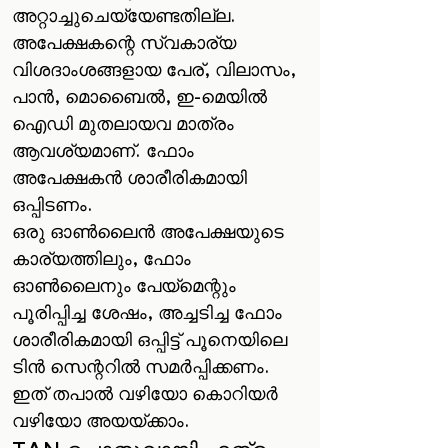
അറ്റാച്ചുചെയ്യേണ്ടതില്ല.
അപേക്ഷകന്റെ സ്വകാര്യ
വിശദാംശങ്ങളായ പേര്, വിലാസം,
പാൻ, മൊബൈൽ, ഇ-മെയിൽ
ഐഡി മുതലായവ മാത്രം
ആവശ്യമാണ്. ഫോം
അപേക്ഷകൻ ശാരീരികമായി
ഒപ്പിടണം.
ഒരു ഓൺലൈൻ അപേക്ഷയുടെ
കാര്യത്തിലും, ഫോം
ഓൺ‌ലൈനും പേയ്‌മെന്റും
പൂരിപ്പിച്ച ശേഷം, അച്ചടിച്ച ഫോം
ശാരീരികമായി ഒപ്പിട്ട് പൂനെയിലെ
ടിൻ സെന്ററിൽ സമർപ്പിക്കണം.
ഇത് തപാൽ വഴിയോ കൊറിയർ
വഴിയോ അയയ്ക്കാം.