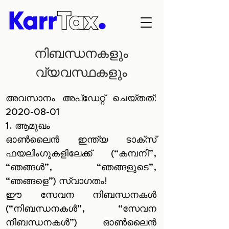
നിബന്ധനകളും
വ്യവസ്ഥകളും
അവസാനം അപ്ഡേറ്റ് ചെയ്തത്:
2020-08-01
1. ആമുഖം
ഓൺ‌ലൈൻ ഇന്ത്യ ടാക്സ്
ഫയലിംഗുകളിലേക്ക് (“കമ്പനി”,
“ഞങ്ങൾ”, “ഞങ്ങളുടെ”,
“ഞങ്ങളെ”) സ്വാഗതം!
ഈ സേവന നിബന്ധനകൾ‌
(“നിബന്ധനകൾ‌”, “സേവന
നിബന്ധനകൾ‌”) ഓൺ‌ലൈൻ‌