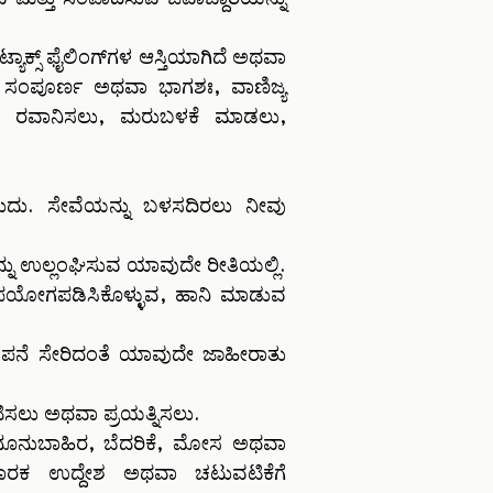
್ಸ್ ಫೈಲಿಂಗ್‌ಗಳ ಆಸ್ತಿಯಾಗಿದೆ ಅಥವಾ
ವು ಸಂಪೂರ್ಣ ಅಥವಾ ಭಾಗಶಃ, ವಾಣಿಜ್ಯ
ಲು, ರವಾನಿಸಲು, ಮರುಬಳಕೆ ಮಾಡಲು,
ುದು. ಸೇವೆಯನ್ನು ಬಳಸದಿರಲು ನೀವು
ು ಉಲ್ಲಂಘಿಸುವ ಯಾವುದೇ ರೀತಿಯಲ್ಲಿ.
ುರುಪಯೋಗಪಡಿಸಿಕೊಳ್ಳುವ, ಹಾನಿ ಮಾಡುವ
ಞಾಪನೆ ಸೇರಿದಂತೆ ಯಾವುದೇ ಜಾಹೀರಾತು
ನಟಿಸಲು ಅಥವಾ ಪ್ರಯತ್ನಿಸಲು.
ಾನೂನುಬಾಹಿರ, ಬೆದರಿಕೆ, ಮೋಸ ಅಥವಾ
ರಕ ಉದ್ದೇಶ ಅಥವಾ ಚಟುವಟಿಕೆಗೆ