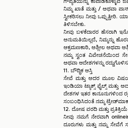
ಗೌಪ್ಯತೆಯನ್ನು ಕಾಪಾಡಿಕೊಳ್ಳುವ ಜ
ನಿಮ್ಮ ಖಾತೆ ಮತ್ತು / ಅಥವಾ ಪಾಸ
ಸ್ವೀಕರಿಸಲು ನೀವು ಒಪ್ಪುತ್ತೀರಿ
ತಿಳಿಸಬೇಕು.
ನೀವು ಬಳಕೆದಾರರ ಹೆಸರಾಗಿ ಇನ್ನೊಬ
ಅನುಮತಿಯಿಲ್ಲದೆ, ನಿಮ್ಮನ್ನು ಹೊರತ
ಆಕ್ರಮಣಕಾರಿ, ಅಶ್ಲೀಲ ಅಥವಾ ಅಶ
ನಮ್ಮ ಸ್ವಂತ ವಿವೇಚನೆಯಿಂದ ಸೇ
ಅಥವಾ ಆದೇಶಗಳನ್ನು ರದ್ದುಗೊಳಿಸುವ ಹ
11. ಬೌದ್ಧಿಕ ಆಸ್ತಿ
ಸೇವೆ ಮತ್ತು ಅದರ ಮೂಲ ವಿಷಯ (ಬ
ಇಂಡಿಯಾ ಟ್ಯಾಕ್ಸ್ ಫೈಲ್ಸ್ ಮತ್ತು ಅ
ದೇಶಗಳ ಇತರ ಕಾನೂನುಗಳಿಂದ ರಕ್ಷಿ
ಸಂಬಂಧಿಸಿದಂತೆ ನಮ್ಮ ಟ್ರೇಡ್‌ಮಾರ್
12. ದೋಷ ವರದಿ ಮತ್ತು ಪ್ರತಿಕ್ರಿಯೆ
ನೀವು ನಮಗೆ ನೇರವಾಗಿ
online
ದೂರುಗಳು ಮತ್ತು ನಮ್ಮ ಸೇವೆಗೆ ಸ