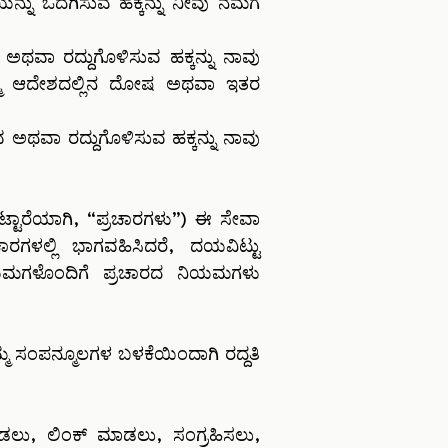
ಯನ್ನು ಒದಗಿಸುವ ಹಕ್ಕನ್ನು ನೀವು ನಮಗೆ
ಥವಾ ರದ್ದುಗೊಳಿಸುವ ಹಕ್ಕನ್ನು ನಾವು
ನಿಮ್ಮ ಆದೇಶದಲ್ಲಿನ ದೋಷ ಅಥವಾ ಇತರ
ಅಥವಾ ರದ್ದುಗೊಳಿಸುವ ಹಕ್ಕನ್ನು ನಾವು
ಟ್ಟಾರೆಯಾಗಿ, “ಪ್ರಚಾರಗಳು”) ಈ ಸೇವಾ
ರಗಳಲ್ಲಿ ಭಾಗವಹಿಸಿದರೆ, ದಯವಿಟ್ಟು
ನಿಯಮಗಳೊಂದಿಗೆ ಪ್ರಚಾರದ ನಿಯಮಗಳು
ಮ ಸಂಪನ್ಮೂಲಗಳ ಬಳಕೆಯಿಂದಾಗಿ ರದ್ದತಿ
ಮಾಡಲು, ಲಿಂಕ್ ಮಾಡಲು, ಸಂಗ್ರಹಿಸಲು,