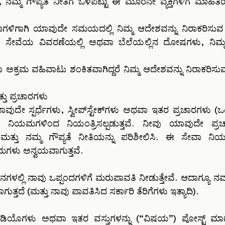
ನಮ್ಮ ಗೌಪ್ಯತೆ ನೀತಿಗೆ ಒಳಪಟ್ಟು ಈ ಮೂರನೇ ವ್ಯಕ್ತಿಗಳಿಗೆ ಮಾಹಿತಿ
ಗಳಿಗಾಗಿ ಯಾವುದೇ ಸಮಯದಲ್ಲಿ ನಿಮ್ಮ ಆದೇಶವನ್ನು ನಿರಾಕರಿಸುವ ಅ
ಲಭ್ಯತೆ, ಸೇವೆಯ ವಿವರಣೆಯಲ್ಲಿ ಅಥವಾ ಬೆಲೆಯಲ್ಲಿನ ದೋಷಗಳು, 
್ರಮ ವಹಿವಾಟು ಶಂಕಿತವಾಗಿದ್ದರೆ ನಿಮ್ಮ ಆದೇಶವನ್ನು ನಿರಾಕರಿಸುವ 
ಮತ್ತು ಪ್ರಚಾರಗಳು
ೇ ಸ್ಪರ್ಧೆಗಳು, ಸ್ವೀಪ್‌ಸ್ಟೇಕ್‌ಗಳು ಅಥವಾ ಇತರ ಪ್ರಚಾರಗಳು (ಒ
ವ ನಿಯಮಗಳಿಂದ ನಿಯಂತ್ರಿಸಲ್ಪಡುತ್ತವೆ. ನೀವು ಯಾವುದೇ ಪ್ರಚಾ
ತ್ತು ನಮ್ಮ ಗೌಪ್ಯತೆ ನೀತಿಯನ್ನು ಪರಿಶೀಲಿಸಿ. ಈ ಸೇವಾ 
ಗಳು ಅನ್ವಯವಾಗುತ್ತವೆ.
ಲ್ಲಿ ನಾವು ಒಪ್ಪಂದಗಳಿಗೆ ಮರುಪಾವತಿ ನೀಡುತ್ತೇವೆ. ಆದಾಗ್ಯೂ ನಮ್
ತ್ತದೆ (ಮತ್ತು ನಾವು ಪಾವತಿಸಿದ ಸರ್ಕಾರಿ ತೆರಿಗೆಗಳು ಇತ್ಯಾದಿ).
ಸ್, ವೀಡಿಯೊಗಳು ಅಥವಾ ಇತರ ವಸ್ತುಗಳನ್ನು (“ವಿಷಯ”) ಪೋಸ್ಟ್ 