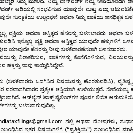
ವಾಬ್ದಾರಿ ನಿಮ್ಮ ಮೇಲಿದೆ. ನಿಮ್ಮ ಪಾಸ್‌ವರ್ಡ್ ನಮ್ಮ ಸೇವೆಯೊಂದಿಗ
್‌ವರ್ಡ್ ಅಡಿಯಲ್ಲಿ ಸಂಭವಿಸುವ ಯಾವುದೇ ಮತ್ತು ಎಲ್ಲಾ ಚಟುವಟಿಕೆ
. ಯಾವುದೇ ಸುರಕ್ಷತೆಯ ಉಲ್ಲಂಘನೆ ಅಥವಾ ನಿಮ್ಮ ಖಾತೆಯ ಅನಧಿಕೃತ ಬಳ
್ಬ ವ್ಯಕ್ತಿಯ ಅಥವಾ ಅಸ್ತಿತ್ವದ ಹೆಸರನ್ನು ಬಳಸಬಾರದು ಅಥವಾ ಬಳಕೆಗ
ುಪಡಿಸಿ ಇನ್ನೊಬ್ಬ ವ್ಯಕ್ತಿ ಅಥವಾ ಅಸ್ತಿತ್ವದ ಯಾವುದೇ ಹಕ್ಕುಗಳಿಗೆ ಒಳ
್ಲೀಲ ಯಾವುದೇ ಹೆಸರನ್ನು ನೀವು ಬಳಕೆದಾರಹೆಸರಾಗಿ ಬಳಸಬಾರದು.
ವೆಯನ್ನು ನಿರಾಕರಿಸುವ, ಖಾತೆಗಳನ್ನು ಕೊನೆಗೊಳಿಸುವ, ವಿಷಯವನ
ಕ್ಕನ್ನು ನಾವು ಕಾಯ್ದಿರಿಸಿದ್ದೇವೆ.
ಳಕೆದಾರರು ಒದಗಿಸಿದ ವಿಷಯವನ್ನು ಹೊರತುಪಡಿಸಿ), ವೈಶಿಷ್ಟ್ಯಗಳ
ದರ ಪರವಾನಗಿದಾರರ ಪ್ರತ್ಯೇಕ ಆಸ್ತಿಯಾಗಿ ಉಳಿಯುತ್ತದೆ. ಸೇವೆಯನ್ನು ಹಕ್ಕ
ಸಲಾಗಿದೆ. ಆನ್‌ಲೈನ್ ಟಾಕ್ಸ್ ಫೈಲಿಂಗ್‌ಗಳ ಪೂರ್ವ ಲಿಖಿತ ಅನುಮತಿಯ
ಕ್‌ಗಳನ್ನು ಬಳಸಲಾಗುವುದಿಲ್ಲ.
indiataxfilings@gmail.com
ನಲ್ಲಿ ಅಥವಾ ದೋಷಗಳು, ಸುಧಾರ
ಂಬಂಧಿಸಿದ ಇತರ ವಿಷಯಗಳಿಗೆ (“ಪ್ರತಿಕ್ರಿಯೆ”) ಸಂಬಂಧಿಸಿದ ಮಾಹಿತ