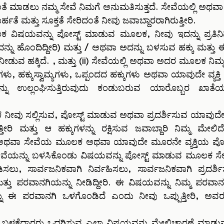
ವಂತೆ ಮಾಡಲು ನಮ್ಮ ಸೇವೆ ನಿಮಗೆ ಅನುಮತಿಸುತ್ತದೆ. ಸೇವೆಯಲ್ಲಿ 
ಹತೆ ಮತ್ತು ಸೂಕ್ತತೆ ಸೇರಿದಂತೆ ನೀವು ಜವಾಬ್ದಾರರಾಗಿರುತ್ತೀರಿ.
ಷಯವನ್ನು ಪೋಸ್ಟ್ ಮಾಡುವ ಮೂಲಕ, ನೀವು ಇದನ್ನು ಪ್ರತಿನಿಧಿಸುತ್ತ
ನ್ನು ಹೊಂದಿದ್ದೀರಿ) ಮತ್ತು / ಅಥವಾ ಅದನ್ನು ಬಳಸುವ ಹಕ್ಕು ಮತ್ತ
 ನೀಡುವ ಹಕ್ಕಿದೆ. , ಮತ್ತು (ii) ಸೇವೆಯಲ್ಲಿ ಅಥವಾ ಅದರ ಮೂಲಕ ನಿ
ಕುಗಳು, ಹಕ್ಕುಸ್ವಾಮ್ಯಗಳು, ಒಪ್ಪಂದದ ಹಕ್ಕುಗಳು ಅಥವಾ ಯಾವುದೇ ವ್ಯಕ್ತ
ಮ್ಯವನ್ನು ಉಲ್ಲಂಘಿಸುತ್ತಿರುವುದು ಕಂಡುಬರುವ ಯಾರೊಬ್ಬರ ಖಾತೆ
ವು ಸಲ್ಲಿಸುವ, ಪೋಸ್ಟ್ ಮಾಡುವ ಅಥವಾ ಪ್ರದರ್ಶಿಸುವ ಯಾವುದೇ ವಿ
ುತ್ತೀರಿ ಮತ್ತು ಆ ಹಕ್ಕುಗಳನ್ನು ರಕ್ಷಿಸುವ ಜವಾಬ್ದಾರಿ ನಿಮ್ಮ ಮೇ
ನೀವು ಅಥವಾ ಸೇವೆಯ ಮೂಲಕ ಅಥವಾ ಯಾವುದೇ ಮೂರನೇ ವ್ಯಕ್ತಿಯ ಪೋಸ್
್ಯೂ, ಸೇವೆಯನ್ನು ಬಳಸಿಕೊಂಡು ವಿಷಯವನ್ನು ಪೋಸ್ಟ್ ಮಾಡುವ ಮೂಲಕ
ಲು, ಸಾರ್ವಜನಿಕವಾಗಿ ನಿರ್ವಹಿಸಲು, ಸಾರ್ವಜನಿಕವಾಗಿ ಪ್ರದರ್ಶಿ
ತ್ತು ಪರವಾನಗಿಯನ್ನು ನೀಡಿದ್ದೀರಿ. ಈ ವಿಷಯವನ್ನು ನಿಮ್ಮ ಪರವ
ನ್ನು ಈ ಪರವಾನಗಿ ಒಳಗೊಂಡಿದೆ ಎಂದು ನೀವು ಒಪ್ಪುತ್ತೀರಿ, 
ಲ್ಸ್ ಬಳಕೆದಾರರು ಒದಗಿಸುವ ಎಲ್ಲಾ ವಿಷಯವನ್ನು ಮೇಲ್ವಿಚಾರಣೆ ಮಾಡು