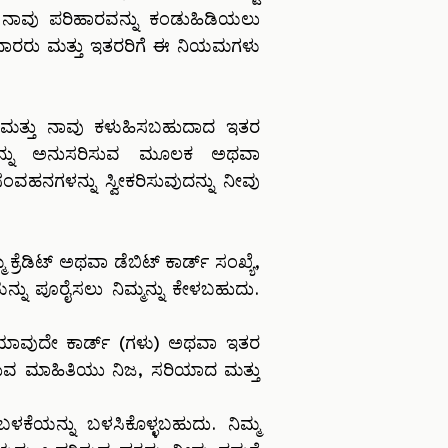
ಾವು ಪರಿಹಾರವನ್ನು ಕಂಡುಹಿಡಿಯಲು
ದಾರರು ಮತ್ತು ಇತರರಿಗೆ ಈ ನಿಯಮಗಳು
ು ಮತ್ತು ನಾವು ಕಳುಹಿಸಬಹುದಾದ ಇತರ
ಕ್ ಅನ್ನು ಅನುಸರಿಸುವ ಮೂಲಕ ಅಥವಾ
ಗಳನ್ನು ಸ್ವೀಕರಿಸುವುದನ್ನು ನೀವು
ೆಡಿಟ್ ಅಥವಾ ಡೆಬಿಟ್ ಕಾರ್ಡ್ ಸಂಖ್ಯೆ,
ಯನ್ನು ಪೂರೈಸಲು ನಿಮ್ಮನ್ನು ಕೇಳಬಹುದು.
ಂತೆ ಯಾವುದೇ ಕಾರ್ಡ್ (ಗಳು) ಅಥವಾ ಇತರ
ರೈಸುವ ಮಾಹಿತಿಯು ನಿಜ, ಸರಿಯಾದ ಮತ್ತು
ಬಳಕೆಯನ್ನು ಬಳಸಿಕೊಳ್ಳಬಹುದು. ನಿಮ್ಮ