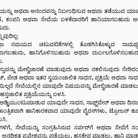
ನ್ನು ಅಥವಾ ಆನಂದವನ್ನು ನಿರ್ಬಂಧಿಸುವ ಅಥವಾ ತಡೆಯುವ ಯಾವುದೇ
ಪಟ್ಟಂತೆ, ಕಂಪನಿ ಅಥವಾ ಸೇವೆಯ ಬಳಕೆದಾರರಿಗೆ ಹಾನಿಯಾಗಬಹ
ಹುದು.
ುವುದಿಲ್ಲ:
ಮಯದ ಚಟುವಟಿಕೆಗಳಲ್ಲಿ ತೊಡಗಿಸಿಕೊಳ್ಳುವ ಸಾಮರ್ಥ್ಯ
ೊರೆಯಾಗಬಹುದು, ಹಾನಿಗೊಳಿಸಬಹುದು ಅಥವಾ ದುರ್ಬಲಗೊಳಿಸಬಹ
ು.
ತುವನ್ನು ಮೇಲ್ವಿಚಾರಣೆ ಮಾಡುವುದು ಅಥವಾ ನಕಲಿಸುವುದು ಸೇರಿದಂತ
 ಜೇಡ ಅಥವಾ ಇತರ ಸ್ವಯಂಚಾಲಿತ ಸಾಧನ, ಪ್ರಕ್ರಿಯೆ ಅಥವಾ ಸಾಧನ
ಪಿಗೆಯಿಲ್ಲದೆ ಸೇವೆಯಲ್ಲಿನ ಯಾವುದೇ ವಿಷಯವನ್ನು ಮೇಲ್ವಿಚಾರಣೆ 
ಸ್ತಚಾಲಿತ ಪ್ರಕ್ರಿಯೆಯನ್ನು ಬಳಸಿ.
 ಅಡ್ಡಿಯುಂಟುಮಾಡುವ ಯಾವುದೇ ಸಾಧನ, ಸಾಫ್ಟ್‌ವೇರ್ ಅಥವಾ ದಿನಚ
ಾಂತ್ರಿಕವಾಗಿ ಹಾನಿಕಾರಕವಾದ ಯಾವುದೇ ವೈರಸ್‌ಗಳು, ಟ್ರೋಜನ್ ಕುದ
ಸಿ.
ಗೆ, ಸೇವೆಯನ್ನು ಸಂಗ್ರಹಿಸಿರುವ ಸರ್ವರ್‌ಗೆ ಅಥವಾ ಸೇವೆಗೆ 
ಅನಧಿಕೃತ ಪ್ರವೇಶವನ್ನು ಪಡೆಯಲು, ಹಸ್ತಕ್ಷೇಪ ಮಾಡಲು, ಹಾನಿ ಮಾಡ