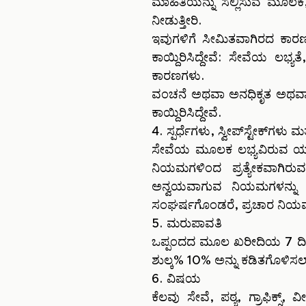
ಮಾಹಿತಿಯನ್ನು ಸಲ್ಲಿಸುವ ಮೂಲಕ, 
ನೀಡುತ್ತೀರಿ.
ಇವುಗಳಿಗೆ ಸೀಮಿತವಾಗಿರದ ಕಾರಣ
ಕಾಯ್ದಿರಿಸಿದ್ದೇವೆ: ಸೇವೆಯ 
ಕಾರಣಗಳು.
ವಂಚನೆ ಅಥವಾ ಅನಧಿಕೃತ ಅಥವಾ ಅಕ
ಕಾಯ್ದಿರಿಸಿದ್ದೇವೆ.
4. ಸ್ಪರ್ಧೆಗಳು, ಸ್ವೀಪ್‌ಸ್ಟೇಕ್‌ಗಳು 
ಸೇವೆಯ ಮೂಲಕ ಲಭ್ಯವಿರುವ ಯಾವುದ
ನಿಯಮಗಳಿಂದ ಪ್ರತ್ಯೇಕವಾಗಿರು
ಅನ್ವಯವಾಗುವ ನಿಯಮಗಳನ್ನು ಮ
ಸಂಘರ್ಷಗೊಂಡರೆ, ಪ್ರಚಾರ ನಿಯಮ
5. ಮರುಪಾವತಿ
ಒಪ್ಪಂದದ ಮೂಲ ಖರೀದಿಯ 7 ದಿನಗಳ
ಶುಲ್ಕ% 10% ಅನ್ನು ಕಡಿತಗೊಳಿಸಲಾಗು
6. ವಿಷಯ
ಕೆಲವು ಸೇವೆ, ಪಠ್ಯ, ಗ್ರಾಫಿಕ್