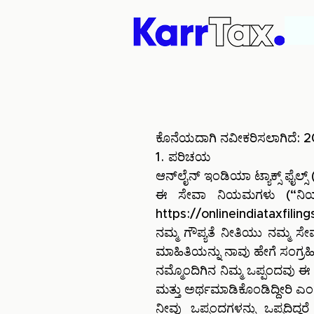
ಕೊನೆಯದಾಗಿ ನವೀಕರಿಸಲಾಗಿದೆ:
1. ಪರಿಚಯ
ಆನ್‌ಲೈನ್ ಇಂಡಿಯಾ ಟ್ಯಾಕ್ಸ್ ಫೈಲ್ಸ
ಈ ಸೇವಾ ನಿಯಮಗಳು (“ನಿಯಮಗಳ
https://onlineindiataxfiling
ನಮ್ಮ ಗೌಪ್ಯತೆ ನೀತಿಯು ನಮ್ಮ ಸ
ಮಾಹಿತಿಯನ್ನು ನಾವು ಹೇಗೆ ಸಂಗ್ರಹಿಸು
ನಮ್ಮೊಂದಿಗಿನ ನಿಮ್ಮ ಒಪ್ಪಂದವು ಈ
ಮತ್ತು ಅರ್ಥಮಾಡಿಕೊಂಡಿದ್ದೀರಿ ಎಂದು
ನೀವು ಒಪ್ಪಂದಗಳನ್ನು ಒಪ್ಪದಿದ